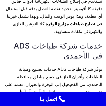
نستخدم في إصلاح الطباخات الكهربائية أدوات قياس
دقيقة كالأڤوميتر لتحديد نقطة العطل بدقة قبل استبدال
أي قطعة، وهذا يوفر الوقت والمال. وبهذا تشمل خبرتنا
في
تصليح طباخات مزارع الوفرة
كلا النوعين الغازي
والكهربائي بكفاءة متساوية.
خدمات شركة طباخات ADS
في الأحمدي
توفّر شركة طباخات ADS خدمات تصليح وصيانة
الطباخات وأفران الغاز في جميع مناطق محافظة
الأحمدي، من الفحيحيل إلى الوفرة والخيران. نعتمد على
فنيين متخصصين يضمنون لك إصلاحاً دقيقاً وآمناً مع
اتصل بنا
الكشف المجاني عند الطلب. للحجز والاستفسار اتصل