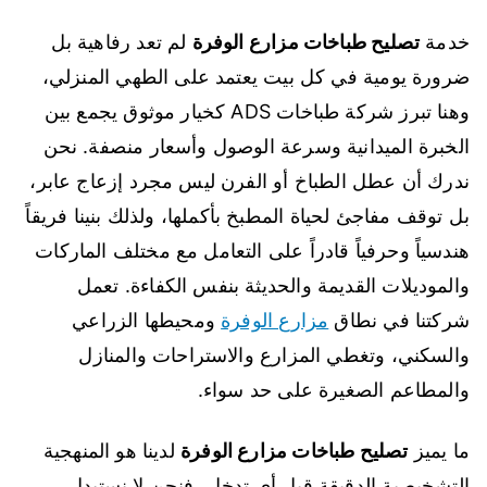
خدمة
تصليح طباخات مزارع الوفرة
لم تعد رفاهية بل
ضرورة يومية في كل بيت يعتمد على الطهي المنزلي،
وهنا تبرز شركة طباخات ADS كخيار موثوق يجمع بين
الخبرة الميدانية وسرعة الوصول وأسعار منصفة. نحن
ندرك أن عطل الطباخ أو الفرن ليس مجرد إزعاج عابر،
بل توقف مفاجئ لحياة المطبخ بأكملها، ولذلك بنينا فريقاً
هندسياً وحرفياً قادراً على التعامل مع مختلف الماركات
والموديلات القديمة والحديثة بنفس الكفاءة. تعمل
شركتنا في نطاق
مزارع الوفرة
ومحيطها الزراعي
والسكني، وتغطي المزارع والاستراحات والمنازل
والمطاعم الصغيرة على حد سواء.
ما يميز
تصليح طباخات مزارع الوفرة
لدينا هو المنهجية
التشخيصية الدقيقة قبل أي تدخل، فنحن لا نستبدل