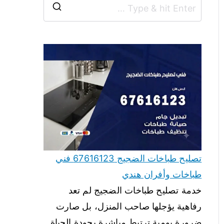
تصليح طباخات الضجيج 67616123 فني
طباخات وأفران هندي
خدمة تصليح طباخات الضجيج لم تعد
رفاهية يؤجلها صاحب المنزل، بل صارت
ضرورة يومية ترتبط مباشرة بجودة الحياة