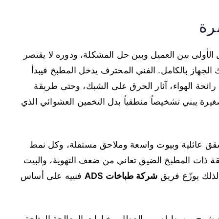
رة
لأولى بين العميل وبين حل المشكلة، ودوره لا يقتصر
لجهاز بالكامل. الفني المحترف يدخل المطبخ فيبدأ
 رائحة الهواء، آثار الحرق على الشبك، وحتى طريقة
يرة يبني تشخيصاً منطقياً بدل التخمين العشوائي الذي
شقق عائلية وبيوت واسعة وملاحق مستقلة، وكل نمط
 ذات المطبخ الضيق تعاني من ضعف التهوية، والبيت
ذلك يوزّع فريق
شركة طباخات ADS
فنييه على أساس
ع شرح مبسط لسبب العطل وخيارات المعالجة المتاحة