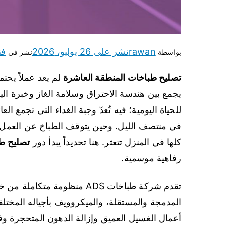
rawan
نشر على
26 يوليو، 2026
فن
بواسطة
نشر في
تصليح طباخات المنطقة العاشرة
لم يعد عملاً يحتم
يجمع بين هندسة الاحتراق وسلامة الغاز وخبرة الي
للحياة اليومية؛ فيه تُعدّ وجبة الغداء التي تجمع الع
في منتصف الليل. وحين يتوقف الطباخ عن العمل 
كلها في المنزل تتعثر. هنا تحديداً يبدأ دور
تصليح طب
رفاهية موسمية.
تقدم شركة طباخات ADS منظومة 
المدمجة والمستقلة، والميكروويف بأجياله المختلفة
أعمال الغسيل العميق وإزالة الدهون المتحجرة و