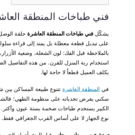
فني طباخات المنطقة العاش
يشكّل
فني طباخات المنطقة العاشرة
حلقة الوصل ا
على تبديل قطعة معطلة بل يمتد إلى قراءة سلوك ا
بالملاحظة قبل الفك: لون الشعلة، وضعية الأزرار،
استخدام ربة المنزل للفرن. من هذه التفاصيل الصغ
يكلف العميل قطعاً لا حاجة لها.
في
المنطقة العاشرة
تتنوع طبيعة المساكن بين 
سكني يفرض تحدياته على منظومة الطهي؛ فالشقة
الكبير يستخدم طباخات ضخمة بستة عيون وأكثر. ل
نوع الجهاز لا على أساس القرب الجغرافي فقط.
تشخيص ميداني مجاني
قبل البدء بأي إصلاح، م