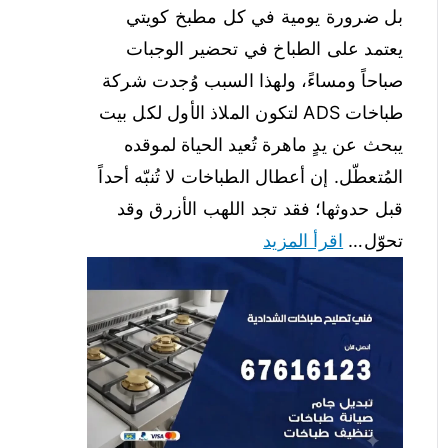
بل ضرورة يومية في كل مطبخ كويتي
يعتمد على الطباخ في تحضير الوجبات
صباحاً ومساءً، ولهذا السبب وُجدت شركة
طباخات ADS لتكون الملاذ الأول لكل بيت
يبحث عن يدٍ ماهرة تُعيد الحياة لموقده
المُتعطّل. إن أعطال الطباخات لا تُنبّه أحداً
قبل حدوثها؛ فقد تجد اللهب الأزرق وقد
تحوّل…
اقرأ المزيد