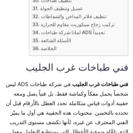
تنظيف طباخات
غسيل وتنظيف الجولة
تنظيف فلاتر المداخن والشفاطات
تركيب زجاج سيكوريت مقاوم للحرارة
لماذا شركة طباخات ADS تحديداً
الأسئلة الشائعة
الخلاصة
فني طباخات غرب الجليب
فني طباخات غرب الجليب
في شركة طباخات ADS ليس
شخصاً يحمل مفكاً وكماشة فقط، بل فنياً يصل ومعه
حقيبة أدوات قياس متكاملة تحدد العطل بالأرقام قبل أن
تحدده بالتخمين. محتويات هذه الحقيبة هي أول ما يميّز
الفني المحترف عن غيره، لأنها تكشف مستوى التدريب
الذي تلقّاه ونوعية الأعطال التي يستطيع التعامل معها