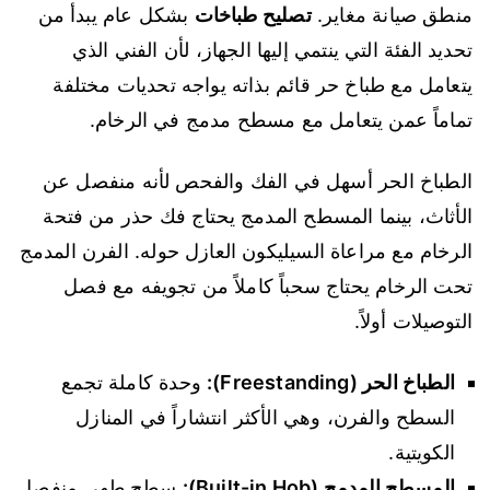
منطق صيانة مغاير.
تصليح طباخات
بشكل عام يبدأ من
تحديد الفئة التي ينتمي إليها الجهاز، لأن الفني الذي
يتعامل مع طباخ حر قائم بذاته يواجه تحديات مختلفة
تماماً عمن يتعامل مع مسطح مدمج في الرخام.
الطباخ الحر أسهل في الفك والفحص لأنه منفصل عن
الأثاث، بينما المسطح المدمج يحتاج فك حذر من فتحة
الرخام مع مراعاة السيليكون العازل حوله. الفرن المدمج
تحت الرخام يحتاج سحباً كاملاً من تجويفه مع فصل
التوصيلات أولاً.
الطباخ الحر (Freestanding):
وحدة كاملة تجمع
السطح والفرن، وهي الأكثر انتشاراً في المنازل
الكويتية.
المسطح المدمج (Built-in Hob):
سطح طهي منفصل