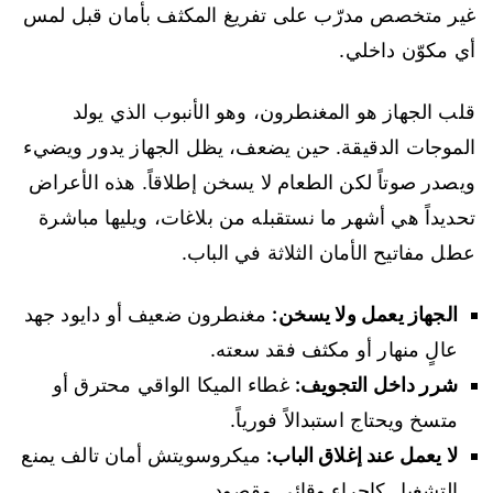
غير متخصص مدرّب على تفريغ المكثف بأمان قبل لمس
أي مكوّن داخلي.
قلب الجهاز هو المغنطرون، وهو الأنبوب الذي يولد
الموجات الدقيقة. حين يضعف، يظل الجهاز يدور ويضيء
ويصدر صوتاً لكن الطعام لا يسخن إطلاقاً. هذه الأعراض
تحديداً هي أشهر ما نستقبله من بلاغات، ويليها مباشرة
عطل مفاتيح الأمان الثلاثة في الباب.
الجهاز يعمل ولا يسخن:
مغنطرون ضعيف أو دايود جهد
عالٍ منهار أو مكثف فقد سعته.
شرر داخل التجويف:
غطاء الميكا الواقي محترق أو
متسخ ويحتاج استبدالاً فورياً.
لا يعمل عند إغلاق الباب:
ميكروسويتش أمان تالف يمنع
التشغيل كإجراء وقائي مقصود.