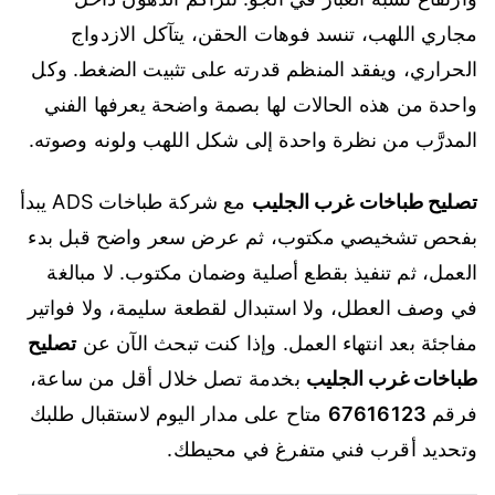
مجاري اللهب، تنسد فوهات الحقن، يتآكل الازدواج
الحراري، ويفقد المنظم قدرته على تثبيت الضغط. وكل
واحدة من هذه الحالات لها بصمة واضحة يعرفها الفني
المدرَّب من نظرة واحدة إلى شكل اللهب ولونه وصوته.
تصليح طباخات غرب الجليب
مع شركة طباخات ADS يبدأ
بفحص تشخيصي مكتوب، ثم عرض سعر واضح قبل بدء
العمل، ثم تنفيذ بقطع أصلية وضمان مكتوب. لا مبالغة
في وصف العطل، ولا استبدال لقطعة سليمة، ولا فواتير
مفاجئة بعد انتهاء العمل. وإذا كنت تبحث الآن عن
تصليح
طباخات غرب الجليب
بخدمة تصل خلال أقل من ساعة،
فرقم
67616123
متاح على مدار اليوم لاستقبال طلبك
وتحديد أقرب فني متفرغ في محيطك.