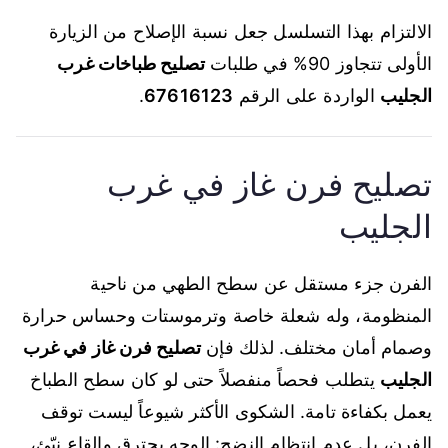
الالتزام بهذا التسلسل جعل نسبة الإصلاح من الزيارة
الأولى تتجاوز 90% في طلبات
تصليح طباخات غرب
الجليب
الواردة على الرقم
67616123
.
تصليح فرن غاز في غرب
الجليب
الفرن جزء مستقل عن سطح الطهي من ناحية
المنظومة، وله شعلة خاصة وترموستات وحساس حرارة
وصمام أمان مختلف. لذلك فإن
تصليح فرن غاز في غرب
الجليب
يتطلب فحصاً منفصلاً حتى لو كان سطح الطباخ
يعمل بكفاءة تامة. الشكوى الأكثر شيوعاً ليست توقف
الفرن، بل عدم انتظام النضج: الوجه يحترق والقاع نيّئ،