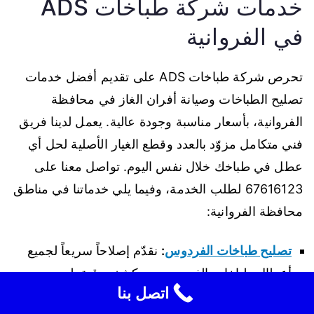
خدمات شركة طباخات ADS
في الفروانية
تحرص شركة طباخات ADS على تقديم أفضل خدمات
تصليح الطباخات وصيانة أفران الغاز في محافظة
الفروانية، بأسعار مناسبة وجودة عالية. يعمل لدينا فريق
فني متكامل مزوّد بالعدد وقطع الغيار الأصلية لحل أي
عطل في طباخك خلال نفس اليوم. تواصل معنا على
67616123 لطلب الخدمة، وفيما يلي خدماتنا في مناطق
محافظة الفروانية:
تصليح طباخات الفردوس
:
نقدّم إصلاحاً سريعاً لجميع
أعطال طباخات الفردوس مع كشف دقيق لمصدر
اتصل بنا
العطل وإصلاحه في الموقع.